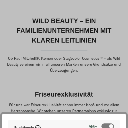
WILD BEAUTY – EIN
FAMILIENUNTERNEHMEN MIT
KLAREN LEITLINIEN
Ob Paul Mitchell®, Kemon oder Stagecolor Cosmetics™ – als Wild
Beauty vereinen wir in all unseren Marken unsere Grundsätze und
Überzeugungen.
Friseurexklusivität
Für uns war Friseurexklusivität schon immer Kopf- und vor allem
Herzenssache. Wir stehen unseren Partnersalons exklusiv zur
Seite, fördern das Friseurhandwerk und den Produktverkauf im
Salon – das war schon immer so und wird auch immer so bleiben!
Aktiv
Funktionale