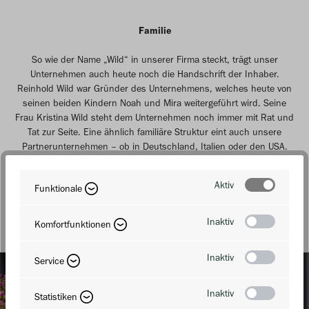
Familie
So wie der Name „Wild“ in unserer Firma steckt, trägt unser
Unternehmen auch heute noch die Handschrift der Inhaber.
Reinhold Wild war Gründer des Unternehmens, welches heute von
seinen beiden Kindern Noah und Mira weitergeführt wird. Seine
Frau Kristina Wild steht dem Unternehmen noch immer mit Rat und
Tat zur Seite. Eine ähnlich familiäre Struktur eint auch unsere
Partnerunternehmen – ob in Deutschland, Italien oder den USA.
Familie Wild
Aktiv
Funktionale
Inaktiv
Komfortfunktionen
Inaktiv
Service
Inaktiv
Statistiken